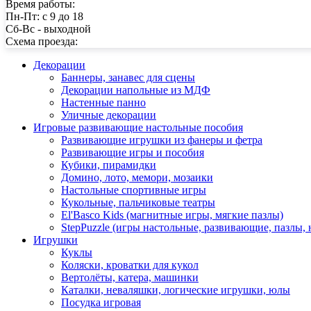
Время работы:
Пн-Пт: с 9 до 18
Сб-Вс - выходной
Схема проезда:
Декорации
Баннеры, занавес для сцены
Декорации напольные из МДФ
Настенные панно
Уличные декорации
Игровые развивающие настольные пособия
Развивающие игрушки из фанеры и фетра
Развивающие игры и пособия
Кубики, пирамидки
Домино, лото, мемори, мозаики
Настольные спортивные игры
Кукольные, пальчиковые театры
El'Basco Kids (магнитные игры, мягкие пазлы)
StepPuzzle (игры настольные, развивающие, пазлы,
Игрушки
Куклы
Коляски, кроватки для кукол
Вертолёты, катера, машинки
Каталки, неваляшки, логические игрушки, юлы
Посудка игровая