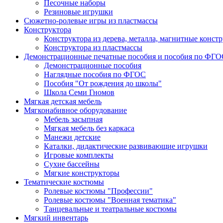
Песочные наборы
Резиновые игрушки
Сюжетно-ролевые игры из пластмассы
Конструктора
Конструктора из дерева, металла, магнитные конст
Конструктора из пластмассы
Демонстрационные печатные пособия и пособия по ФГО
Демонстрационные пособия
Наглядные пособия по ФГОС
Пособия "От рождения до школы"
Школа Семи Гномов
Мягкая детская мебель
Мягконабивное оборудование
Мебель засыпная
Мягкая мебель без каркаса
Манежи детские
Каталки, дидактические развивающие игрушки
Игровые комплекты
Сухие бассейны
Мягкие конструкторы
Тематические костюмы
Ролевые костюмы "Профессии"
Ролевые костюмы "Военная тематика"
Танцевальные и театральные костюмы
Мягкий инвентарь