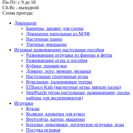
Пн-Пт: с 9 до 18
Сб-Вс - выходной
Схема проезда:
Декорации
Баннеры, занавес для сцены
Декорации напольные из МДФ
Настенные панно
Уличные декорации
Игровые развивающие настольные пособия
Развивающие игрушки из фанеры и фетра
Развивающие игры и пособия
Кубики, пирамидки
Домино, лото, мемори, мозаики
Настольные спортивные игры
Кукольные, пальчиковые театры
El'Basco Kids (магнитные игры, мягкие пазлы)
StepPuzzle (игры настольные, развивающие, пазлы,
наборы для экспериментов)
Игрушки
Куклы
Коляски, кроватки для кукол
Вертолёты, катера, машинки
Каталки, неваляшки, логические игрушки, юлы
Посудка игровая