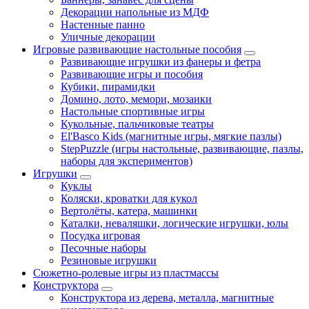
Декорации напольные из МДФ
Настенные панно
Уличные декорации
Игровые развивающие настольные пособия
Развивающие игрушки из фанеры и фетра
Развивающие игры и пособия
Кубики, пирамидки
Домино, лото, мемори, мозаики
Настольные спортивные игры
Кукольные, пальчиковые театры
El'Basco Kids (магнитные игры, мягкие пазлы)
StepPuzzle (игры настольные, развивающие, пазлы,
наборы для экспериментов)
Игрушки
Куклы
Коляски, кроватки для кукол
Вертолёты, катера, машинки
Каталки, неваляшки, логические игрушки, юлы
Посудка игровая
Песочные наборы
Резиновые игрушки
Сюжетно-ролевые игры из пластмассы
Конструктора
Конструктора из дерева, металла, магнитные