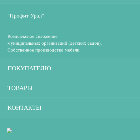
"Профит Урал"
Комплексное снабжение
муниципальных организаций (детских садов).
Собственное производство мебели.
ПОКУПАТЕЛЮ
О компании
ТОВАРЫ
Производство
Декорации
КОНТАКТЫ
Каталог
Игровые развивающие настольные
8-965-51-051-37
Доставка и оплата
пособия
tk.profit-ural@mail.ru