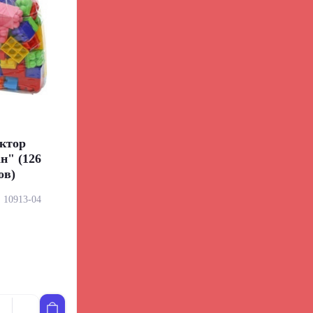
ктор
н" (126
ов)
:
10913-04