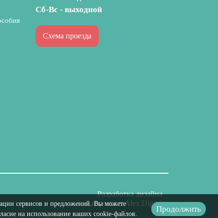
Сб-Вс - выходной
особия
Схема проезда
Разработка дизайна
и верстка в Alex Digital
изации сервисов и предложений. Вы можете
Продолжить
гласие на использование ваших cookie-файлов.