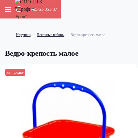
8-965-51-051-37
Игрушки
Песочные наборы
Ведро-крепость малое
Ведро-крепость малое
хит продаж