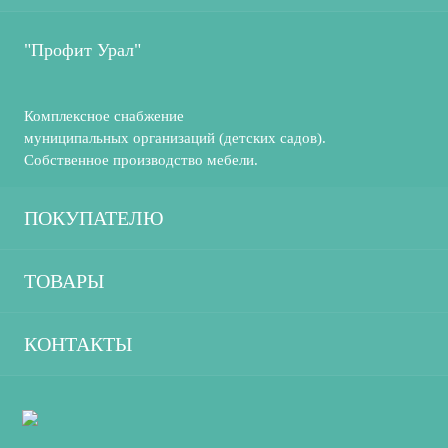
"Профит Урал"
Комплексное снабжение
муниципальных организаций (детских садов).
Собственное производство мебели.
ПОКУПАТЕЛЮ
О компании
ТОВАРЫ
Производство
Декорации
КОНТАКТЫ
Каталог
Игровые развивающие настольные
8-965-51-051-37
Доставка и оплата
пособия
tk.profit-ural@mail.ru