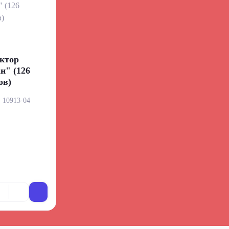
ктор
н" (126
ов)
:
10913-04